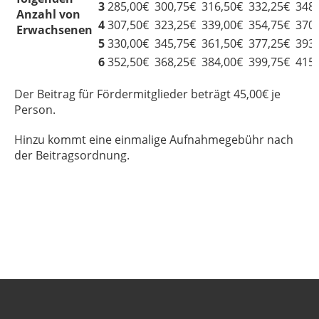
3
285,00€
300,75€
316,50€
332,25€
348
Anzahl von
4
307,50€
323,25€
339,00€
354,75€
370
Erwachsenen
5
330,00€
345,75€
361,50€
377,25€
393
6
352,50€
368,25€
384,00€
399,75€
415
Der Beitrag für Fördermitglieder beträgt 45,00€ je
Person.
Hinzu kommt eine einmalige Aufnahmegebühr nach
der Beitragsordnung.