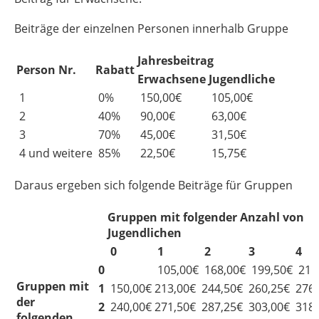
Beiträge der einzelnen Personen innerhalb Gruppe
Jahresbeitrag
Person Nr.
Rabatt
Erwachsene
Jugendliche
1
0%
150,00€
105,00€
2
40%
90,00€
63,00€
3
70%
45,00€
31,50€
4 und weitere
85%
22,50€
15,75€
Daraus ergeben sich folgende Beiträge für Gruppen
Gruppen mit folgender Anzahl von
Jugendlichen
0
1
2
3
4
0
105,00€
168,00€
199,50€
215
Gruppen mit
1
150,00€
213,00€
244,50€
260,25€
276
der
2
240,00€
271,50€
287,25€
303,00€
318
folgenden